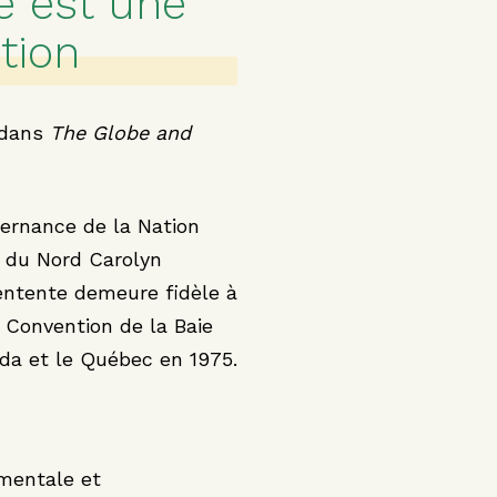
e est une
ction
 dans
The Globe and
uvernance de la Nation
t du Nord Carolyn
 entente demeure fidèle à
a Convention de la Baie
da et le Québec en 1975.
ementale et