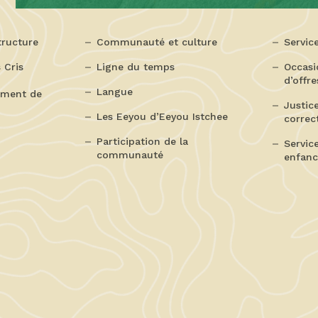
tructure
Communauté et culture
Servic
 Cris
Ligne du temps
Occasi
d’offre
Langue
ement de
Justice
Les Eeyou d’Eeyou Istchee
correc
Participation de la
Service
communauté
enfance