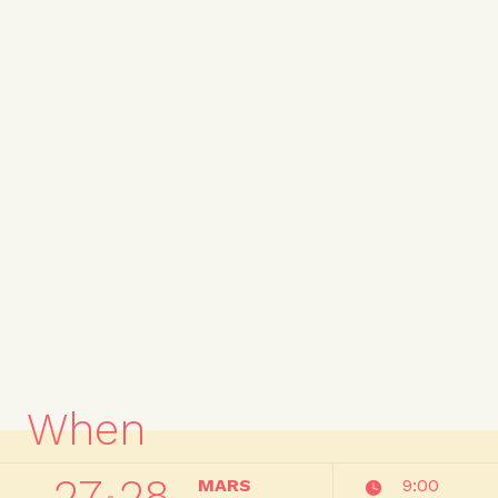
When
27
28
MARS
9:00