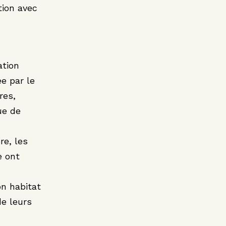
tion avec
ation
e par le
res,
ue de
re, les
e ont
on habitat
de leurs