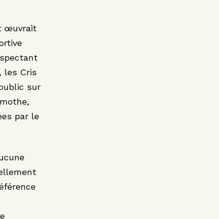
t œuvrait
ortive
respectant
 les Cris
public sur
amothe,
ées par le
aucune
uellement
référence
te