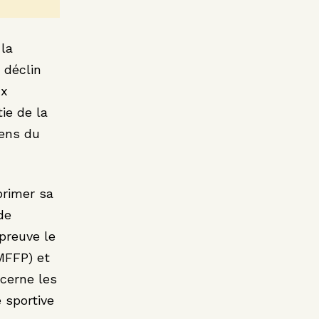
 la
 déclin
ux
tie de la
iens du
primer sa
de
preuve le
MFFP) et
cerne les
 sportive