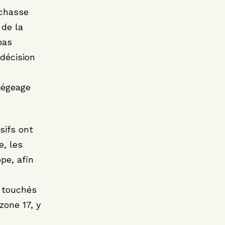
 chasse
 de la
pas
 décision
iégeage
sifs ont
e, les
pe, afin
t touchés
zone 17, y