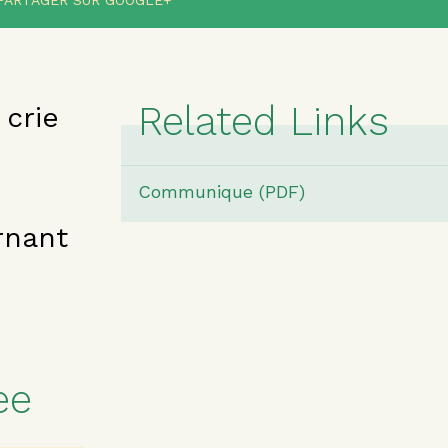
PARTAGER SUR GOOGLE+
Related Links
 crie
Communique (PDF)
rnant
ee