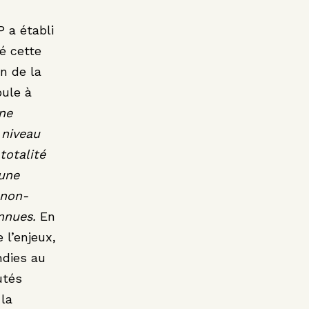
 a établi
ué cette
n de la
ule à
 ne
 niveau
totalité
 une
 non-
onnues.
En
 l’enjeux,
ndies au
utés
 la