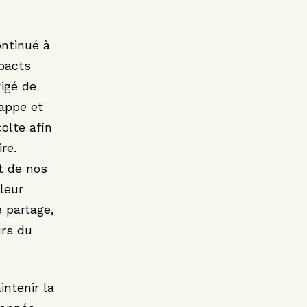
ontinué à
pacts
xigé de
rappe et
olte afin
re.
t de nos
leur
e partage,
urs du
intenir la